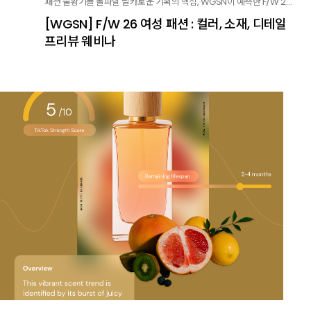
패션 불황기를 돌파할 날카로운 기획의 핵심, WGSN이 예측한 F/W 26 아태지역 여성복 트렌드를 공개합니다. 왁스 페이퍼부터 벨티피케이션까지, 20분 웨비나로 다음 시즌 전략을 선점하세요.
[WGSN] F/W 26 여성 패션 : 컬러, 소재, 디테일
프리뷰 웨비나